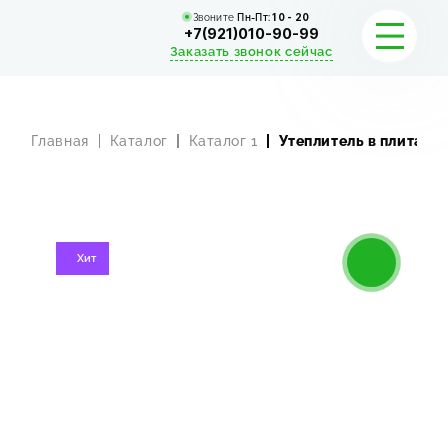
Звоните
Пн-Пт:
10 - 20
+7(921)010-90-99
Заказать звонок сейчас
Главная
Каталог
Каталог 1
Утеплитель в плитах
УСЛУГИ
КАТАЛОГ
ПОРТФОЛИО
Хит
АКЦИИ
СТАТЬИ
СТОИМОСТЬ
О КОМПАНИИ