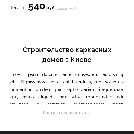
540
Цена от
руб
2000
руб
Строительство каркасных
домов в Киеве
Lorem, ipsum dolor sit amet consectetur adipisicing
elit. Dignissimos fugiat sint blanditiis, rem voluptate
laudantium quidem quam optio, pariatur itaque quod
qui, nemo aliquid unde vitae repudiandae odit
voluptas id commodi exercitationem magni
numquam? Mollitia asperiores illum ratione vero quo
Раскрыть полностью
possimus illo necessitatibus rem doloribus ad
excepturi, assumenda perferendis voluptatum atque