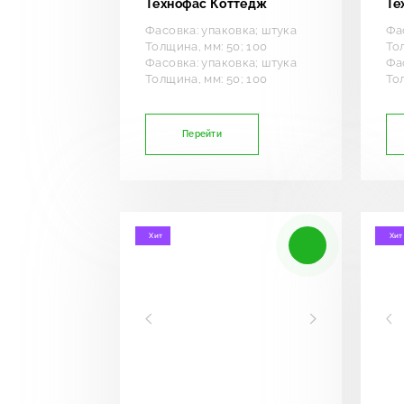
Технофас Коттедж
Те
Фасовка: упаковка; штука
Фа
Толщина, мм: 50; 100
Тол
Фасовка: упаковка; штука
Фа
Толщина, мм: 50; 100
Тол
Перейти
Хит
Хит