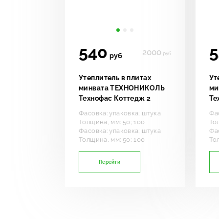
540
5
2000
руб
руб
Утеплитель в плитах
Ут
минвата ТЕХНОНИКОЛЬ
ми
Технофас Коттедж 2
Те
Фасовка: упаковка; штука
Фа
Толщина, мм: 50; 100
Тол
Фасовка: упаковка; штука
Фа
Толщина, мм: 50; 100
Тол
Перейти