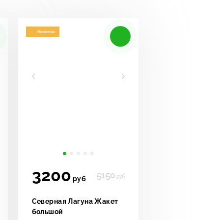
Новинка
3200
5150
руб
руб
Северная Лагуна Жакет
большой