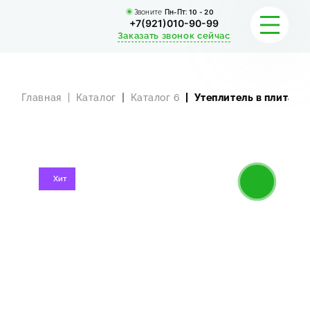
Звоните
Пн-Пт:
10 - 20
+7(921)010-90-99
Заказать звонок сейчас
Главная
Каталог
Каталог 6
Утеплитель в плитах
УСЛУГИ
КАТАЛОГ
ПОРТФОЛИО
Хит
АКЦИИ
СТАТЬИ
СТОИМОСТЬ
О КОМПАНИИ