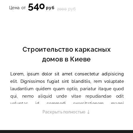
540
Цена от
руб
2000
руб
Строительство каркасных
домов в Киеве
Lorem, ipsum dolor sit amet consectetur adipisicing
elit. Dignissimos fugiat sint blanditiis, rem voluptate
laudantium quidem quam optio, pariatur itaque quod
qui, nemo aliquid unde vitae repudiandae odit
voluptas id commodi exercitationem magni
numquam? Mollitia asperiores illum ratione vero quo
Раскрыть полностью
possimus illo necessitatibus rem doloribus ad
excepturi, assumenda perferendis voluptatum atque