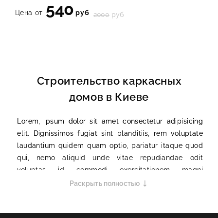
540
Цена от
руб
2000
руб
Строительство каркасных
домов в Киеве
Lorem, ipsum dolor sit amet consectetur adipisicing
elit. Dignissimos fugiat sint blanditiis, rem voluptate
laudantium quidem quam optio, pariatur itaque quod
qui, nemo aliquid unde vitae repudiandae odit
voluptas id commodi exercitationem magni
numquam? Mollitia asperiores illum ratione vero quo
Раскрыть полностью
possimus illo necessitatibus rem doloribus ad
excepturi, assumenda perferendis voluptatum atque