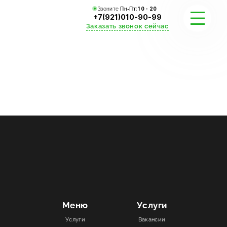
Звоните
Пн-Пт:
10 - 20
+7(921)010-90-99
Заказать звонок сейчас
УСЛУГИ
КАТАЛОГ
ПОРТФОЛИО
АКЦИИ
СТАТЬИ
СТОИМОСТЬ
Меню
Услуги
Услуги
Вакансии
О КОМПАНИИ