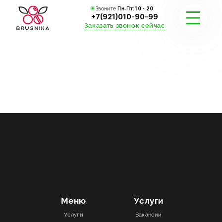
Звоните
Пн-Пт:
10 - 20
+7(921)010-90-99
Заказать звонок сейчас
УСЛУГИ
КАТАЛОГ
ПОРТФОЛИО
АКЦИИ
СТАТЬИ
СТОИМОСТЬ
Меню
Услуги
Услуги
Вакансии
О КОМПАНИИ