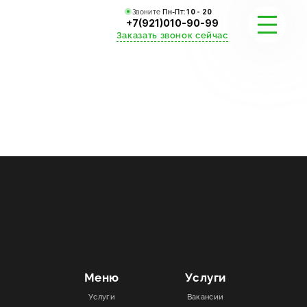
Звоните
Пн-Пт:
10 - 20
+7(921)010-90-99
Заказать звонок сейчас
УСЛУГИ
КАТАЛОГ
ПОРТФОЛИО
АКЦИИ
СТАТЬИ
СТОИМОСТЬ
Меню
Услуги
Услуги
Вакансии
О КОМПАНИИ