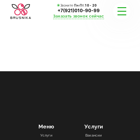
Звоните
Пн-Пт:
10 - 20
+7(921)010-90-99
Заказать звонок сейчас
УСЛУГИ
КАТАЛОГ
ПОРТФОЛИО
АКЦИИ
СТАТЬИ
СТОИМОСТЬ
Меню
Услуги
Услуги
Вакансии
О КОМПАНИИ