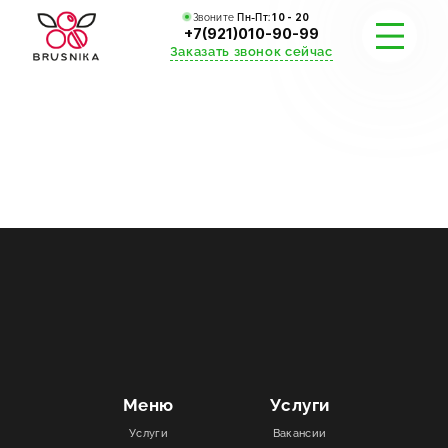
Звоните
Пн-Пт:
10 - 20
+7(921)010-90-99
Заказать звонок сейчас
УСЛУГИ
КАТАЛОГ
ПОРТФОЛИО
АКЦИИ
СТАТЬИ
СТОИМОСТЬ
Меню
Услуги
Услуги
Вакансии
О КОМПАНИИ