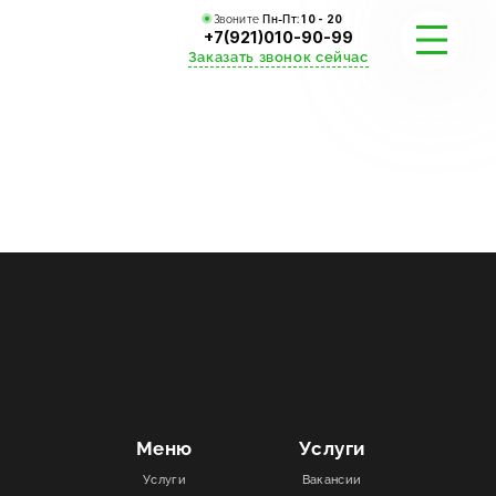
Звоните
Пн-Пт:
10 - 20
+7(921)010-90-99
Заказать звонок сейчас
УСЛУГИ
КАТАЛОГ
ПОРТФОЛИО
АКЦИИ
СТАТЬИ
СТОИМОСТЬ
Меню
Услуги
Услуги
Вакансии
О КОМПАНИИ