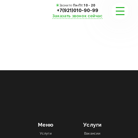
Звоните
Пн-Пт:
10 - 20
+7(921)010-90-99
Заказать звонок сейчас
УСЛУГИ
КАТАЛОГ
ПОРТФОЛИО
АКЦИИ
СТАТЬИ
СТОИМОСТЬ
Меню
Услуги
Услуги
Вакансии
О КОМПАНИИ