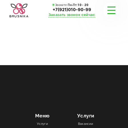
Звоните
Пн-Пт:
10 - 20
+7(921)010-90-99
Заказать звонок сейчас
УСЛУГИ
КАТАЛОГ
ПОРТФОЛИО
АКЦИИ
СТАТЬИ
СТОИМОСТЬ
Меню
Услуги
Услуги
Вакансии
О КОМПАНИИ