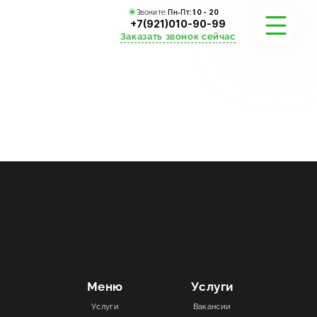
Звоните
Пн-Пт:
10 - 20
+7(921)010-90-99
Заказать звонок сейчас
УСЛУГИ
КАТАЛОГ
ПОРТФОЛИО
АКЦИИ
СТАТЬИ
СТОИМОСТЬ
Меню
Услуги
Услуги
Вакансии
О КОМПАНИИ