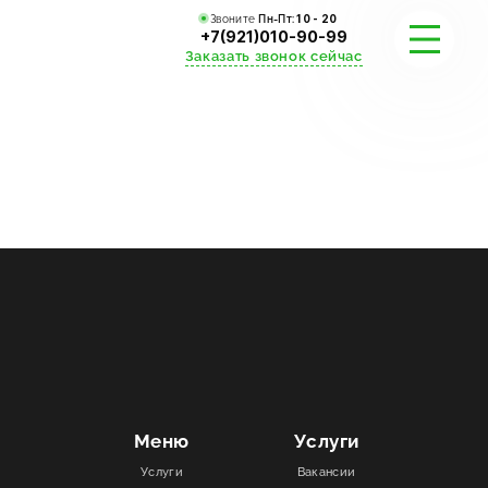
Звоните
Пн-Пт:
10 - 20
+7(921)010-90-99
Заказать звонок сейчас
УСЛУГИ
КАТАЛОГ
ПОРТФОЛИО
АКЦИИ
СТАТЬИ
СТОИМОСТЬ
Меню
Услуги
Услуги
Вакансии
О КОМПАНИИ