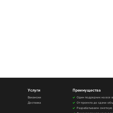
Услуги
Преимущества
Вакансии
Один подрядчик на все 
Доставка
От проекта до сдачи об
Разрабатываем сметную