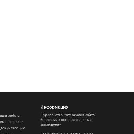
Информация
Перепечатка материалов сайта
виды работ1
без письменного разрешения
ъекта под ключ
запрещена»
 документацию
Вся информация, размещённая