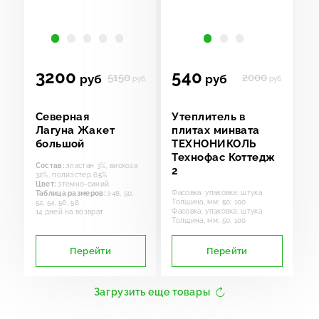
3200
540
5150
2000
руб
руб
руб
руб
Северная
Утеплитель в
Лагуна Жакет
плитах минвата
большой
ТЕХНОНИКОЛЬ
Технофас Коттедж
Состав:
эластан 3%, вискоза
2
32%, полиэстер 65%
Цвет:
этемно-синий
Фасовка: упаковка; штука
Таблица размеров:
э48, 50,
Толщина, мм: 50; 100
52, 54, 56, 58
Фасовка: упаковка; штука
14 дней на возврат
Толщина, мм: 50; 100
Перейти
Перейти
Загрузить еще товары